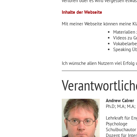
verloren oder es wird vergessen etwas
Inhalte der Webseite
Mit meiner Webseite können meine Kl
Materialien
Videos zu G
Vokabelarbe
Speaking Ü
Ich wünsche allen Nutzern viel Erfolg
Verantwortlich
Andrew Calver
Ph.D; M.A; M.A;
Lehrkraft für En
Psychologe
Schulbuchautor
Dozent für Inte