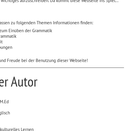
 wichtiges aufzuschreiben. Da kommt diese Webseite ins Spiel...
assen zu folgenden Themen Informationen finden:
 zum Einüben der Grammatik
rammatik
it
bungen
 und Freude bei der Benutzung dieser Webseite!
er Autor
 M.Ed
glisch
rkulturelles Lernen